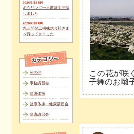
2026/7/28 UP!
ボウリング一日教室を開催
しました
2026/7/16 UP!
丸三開発工機株式会社さま
へ行ってきました
この花が咲
その他
子舞のお囃
事務講習会
健康体操
健康体操・健康講習会
健康講習会