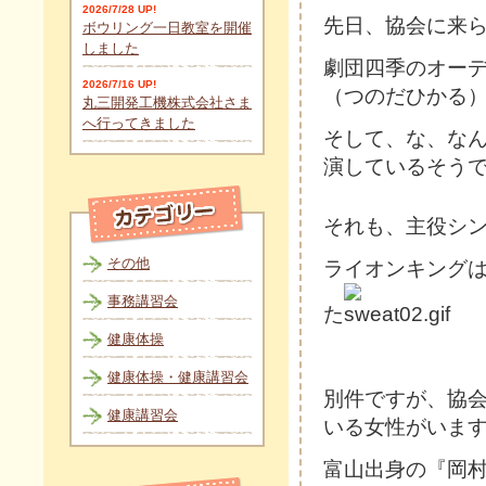
2026/7/28 UP!
先日、協会に来
ボウリング一日教室を開催
しました
劇団四季のオーデ
2026/7/16 UP!
（つのだひかる
丸三開発工機株式会社さま
へ行ってきました
そして、な、な
演しているそう
それも、主役シ
その他
ライオンキング
事務講習会
た
健康体操
健康体操・健康講習会
別件ですが、協
健康講習会
いる女性がいま
富山出身の『岡