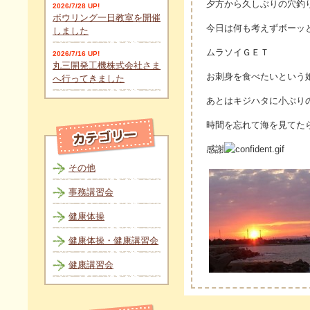
夕方から久しぶりの穴釣
2026/7/28 UP!
ボウリング一日教室を開催
今日は何も考えずボーッ
しました
ムラソイＧＥＴ
2026/7/16 UP!
丸三開発工機株式会社さま
お刺身を食べたいという
へ行ってきました
あとはキジハタに小ぶり
時間を忘れて海を見てた
感謝
その他
事務講習会
健康体操
健康体操・健康講習会
健康講習会