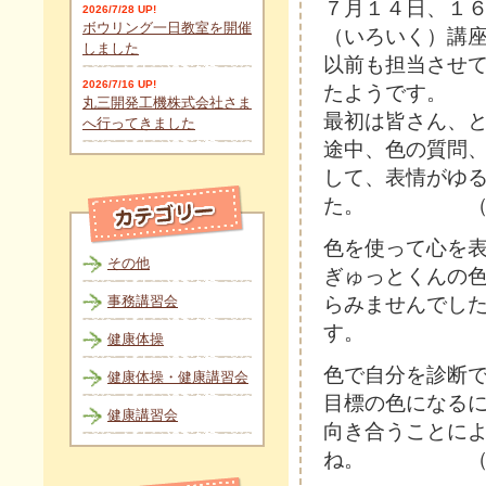
７月１４日、１
2026/7/28 UP!
ボウリング一日教室を開催
（いろいく）講
しました
以前も担当させ
2026/7/16 UP!
たようです。
丸三開発工機株式会社さま
最初は皆さん、
へ行ってきました
途中、色の質問
して、表情がゆ
た。 （桃
色を使って心を
その他
ぎゅっとくんの
事務講習会
らみませんでし
す。 （
健康体操
色で自分を診断
健康体操・健康講習会
目標の色になる
健康講習会
向き合うことに
ね。 （社