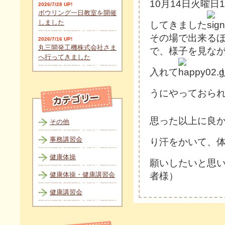
10月14日火曜日
2026/7/28 UP!
ボウリング一日教室を開催
しました
してきました
その場で出来る
2026/7/16 UP!
丸三開発工機株式会社さま
で、様子を見な
へ行ってきました
入れて
うにやっておら
思った以上に良
その他
事務講習会
り汗をかいて、
健康体操
願いしたいと思
健康体操・健康講習会
者様）
健康講習会