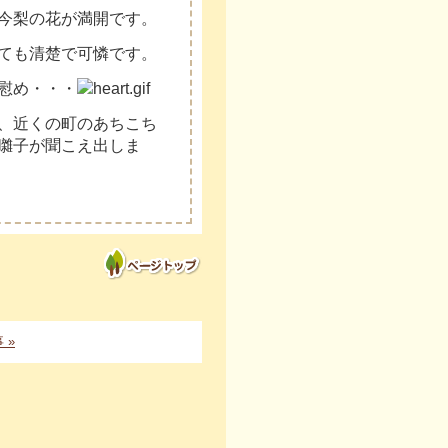
今梨の花が満開です。
ても清楚で可憐です。
慰め・・・
、近くの町のあちこち
囃子が聞こえ出しま
 »