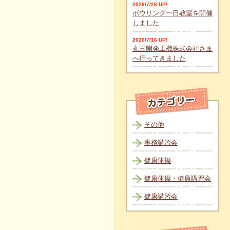
2026/7/28 UP!
ボウリング一日教室を開催
しました
2026/7/16 UP!
丸三開発工機株式会社さま
へ行ってきました
その他
事務講習会
健康体操
健康体操・健康講習会
健康講習会