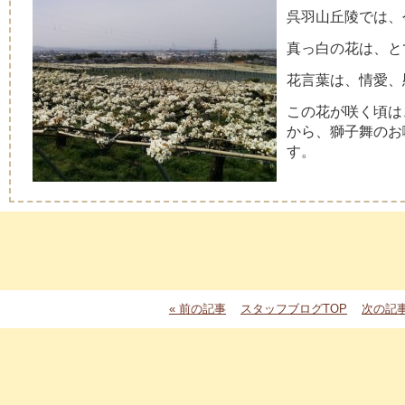
呉羽山丘陵では、
真っ白の花は、と
花言葉は、情愛、
この花が咲く頃は
から、獅子舞のお
す。
« 前の記事
スタッフブログTOP
次の記事