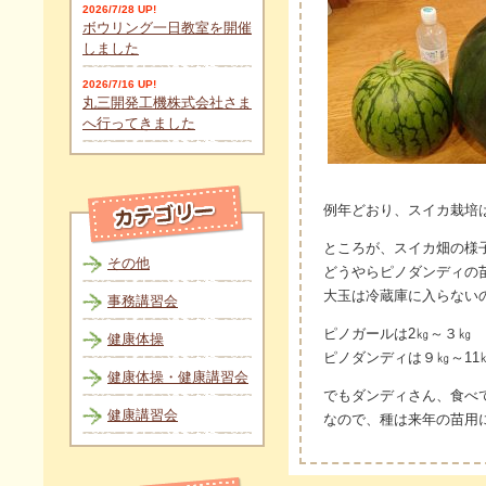
2026/7/28 UP!
ボウリング一日教室を開催
しました
2026/7/16 UP!
丸三開発工機株式会社さま
へ行ってきました
例年どおり、スイカ栽培
ところが、スイカ畑の様
その他
どうやらピノダンディの
大玉は冷蔵庫に入らない
事務講習会
ピノガールは2㎏～３㎏
健康体操
ピノダンディは９㎏～11
健康体操・健康講習会
でもダンディさん、食べ
健康講習会
なので、種は来年の苗用