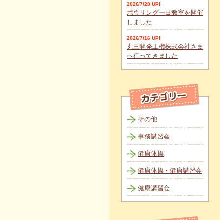
2026/7/28 UP!
ボウリング一日教室を開催
しました
2026/7/16 UP!
丸三開発工機株式会社さま
へ行ってきました
その他
事務講習会
健康体操
健康体操・健康講習会
健康講習会