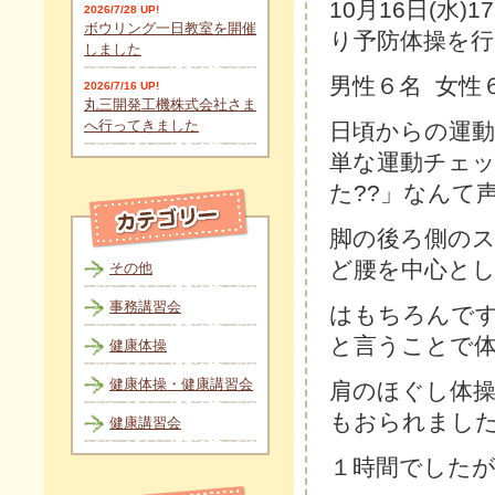
10月16日(水)
2026/7/28 UP!
ボウリング一日教室を開催
り予防体操を
しました
男性６名 女性
2026/7/16 UP!
丸三開発工機株式会社さま
へ行ってきました
日頃からの運動
単な運動チェッ
た??」なんて
脚の後ろ側の
ど腰を中心と
その他
事務講習会
はもちろんで
と言うことで体
健康体操
健康体操・健康講習会
肩のほぐし体操
もおられまし
健康講習会
１時間でした