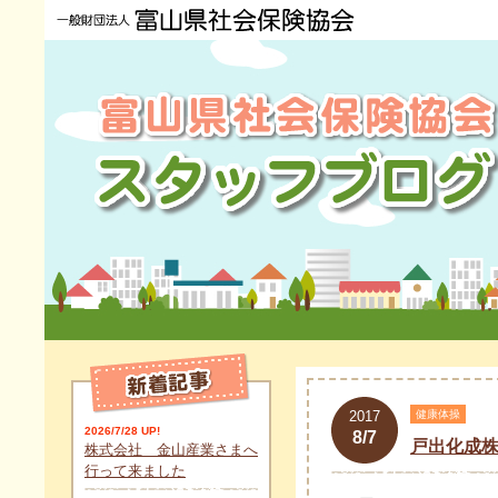
2017
健康体操
2026/7/28 UP!
8/7
戸出化成
株式会社 金山産業さまへ
行って来ました