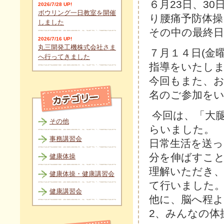
６月23日、3
2026/7/28 UP!
ボウリング一日教室を開催
り腰痛予防体
しました
その中の最終
2026/7/16 UP!
丸三開発工機株式会社さま
７月１４日(金
へ行ってきました
指導をいたし
今回もまた、お
名のご参加を
今回は、「大
その他
らいました。
事務講習会
日常生活を送
分を伸ばすこ
健康体操
理解いただき、
健康体操・健康講習会
て行いました
健康講習会
他に、脳へ程
2、みんなの体