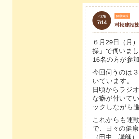
2026
健康体操
7/14
村松建設
６月29日（月
操」で伺いま
16名の方が参
今回伺うのは
いています。
日頃からラジ
な癖が付いて
ックしながら
これからも運
で、日々の健
（田中 講師）