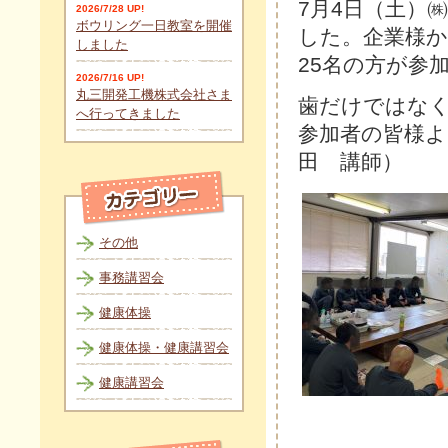
7月4日（土）
2026/7/28 UP!
ボウリング一日教室を開催
した。企業様
しました
25名の方が参
2026/7/16 UP!
丸三開発工機株式会社さま
歯だけではな
へ行ってきました
参加者の皆様
田 講師）
その他
事務講習会
健康体操
健康体操・健康講習会
健康講習会