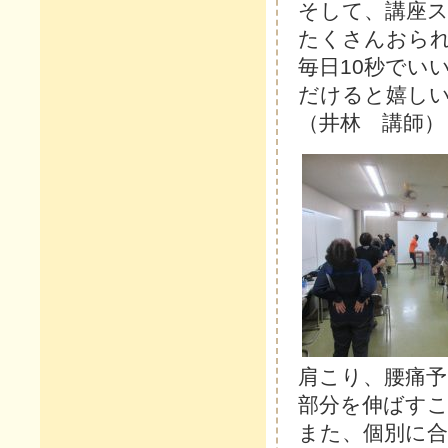
そして、講座
たくさんおら
毎日10秒でい
だけると嬉し
（井林 講師）
肩こり、腰痛
部分を伸ばす
また、個別に