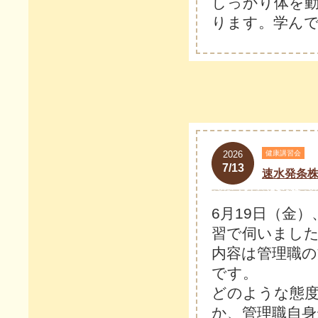
しっかり体を
ります。学ん
2026
健康講習会
7/13
速水発条
6月19日（金
習で伺いまし
内容は管理職
です。
どのような態
か、管理職自