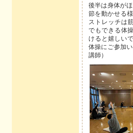
後半は身体が
節を動かせる
ストレッチは
でもできる体
けると嬉しい
体操にご参加
講師）