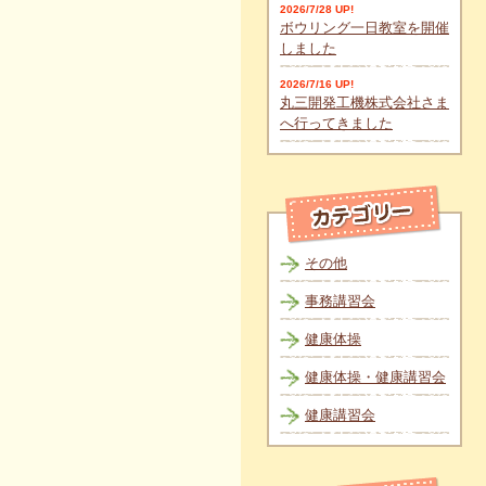
2026/7/28 UP!
ボウリング一日教室を開催
しました
2026/7/16 UP!
丸三開発工機株式会社さま
へ行ってきました
その他
事務講習会
健康体操
健康体操・健康講習会
健康講習会