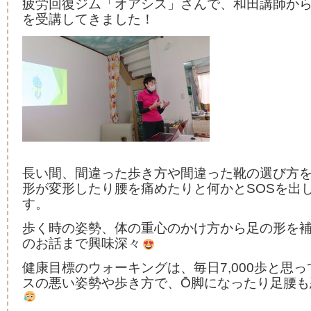
疲労回復ジム「オアシス」さんで、和田講師か
を受講してきました！
長い間、間違った歩き方や間違った靴の選び方
形が変形したり腰を痛めたりと何かとSOSを出
す。
歩く時の姿勢、体の重心のかけ方から足の形を
のお話まで興味深々
健康目標のウォーキングは、毎日7,000歩と思
スの悪い姿勢や歩き方で、Ō脚になったり足腰も