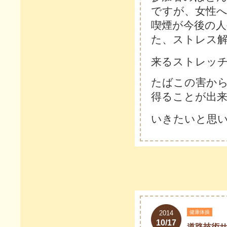
ですが、女性へ
喫煙が今後の
た、ストレス
来るストレッ
たばこの害か
得ることが出
いきたいと思
2014
健康体操
10/17
道路技術