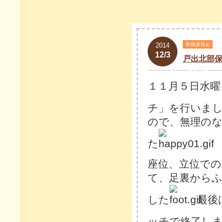
2014
事務講習会
12/3
戸出北部
１１月５日水曜
チ」を行いま
ので、無理の
た
座位、立位で
て、足裏から
した
最後
ッチで終了し