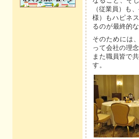
なること、そ
（従業員）も、
様）もハピネ
るのが最終的
そのためには
って会社の理
また職員皆で
す。