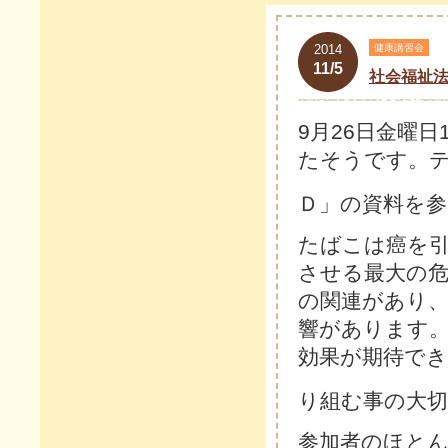
2014
健康講習会
11/5
社会福祉
9月26日金曜日
たそうです。
Ｄ」の資料を
たばこは癌を引
させる最大の
の関連があり
響があります
効果が期待で
り組む事の大
参加者のほと