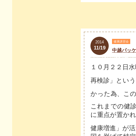
2014
健康講習会
11/19
中越パッ
１０月２２日水
再検診」とい
かった為、こ
これまでの健診
に重点が置か
健康増進」が