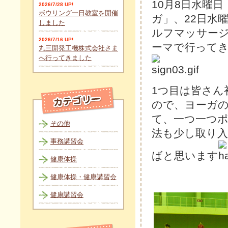
10月8日水曜
2026/7/28 UP!
ボウリング一日教室を開催
ガ」、22日水
しました
ルフマッサー
2026/7/16 UP!
ーマで行って
丸三開発工機株式会社さま
へ行ってきました
1つ目は皆さん
ので、ヨーガ
て、一つ一つ
その他
法も少し取り
事務講習会
ばと思います
健康体操
健康体操・健康講習会
健康講習会