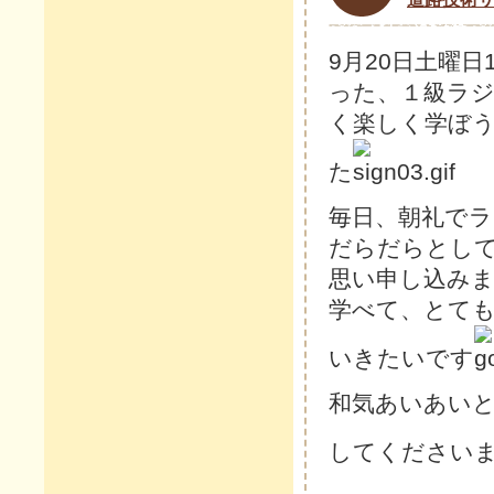
9月20日土曜日1
った、１級ラ
く楽しく学ぼ
た
毎日、朝礼で
だらだらとし
思い申し込み
学べて、とて
いきたいです
和気あいあい
してください