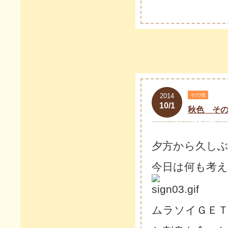
2014
その他
10/1
秋色 その
夕方から久し
今日は何も考
ムラソイＧＥ