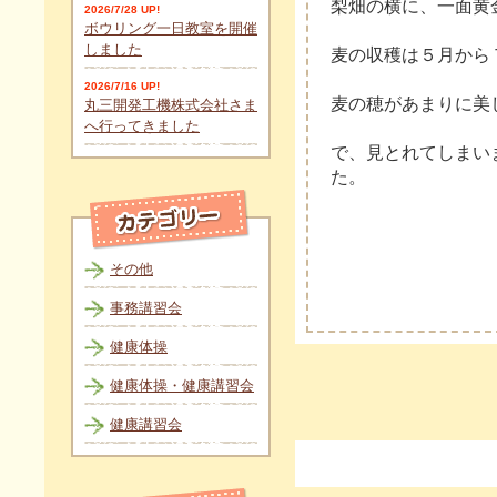
梨畑の横に、一面黄
2026/7/28 UP!
ボウリング一日教室を開催
しました
麦の収穫は５月から
2026/7/16 UP!
麦の穂があまりに美
丸三開発工機株式会社さま
へ行ってきました
で、見とれてしまい
た。
その他
事務講習会
健康体操
健康体操・健康講習会
健康講習会