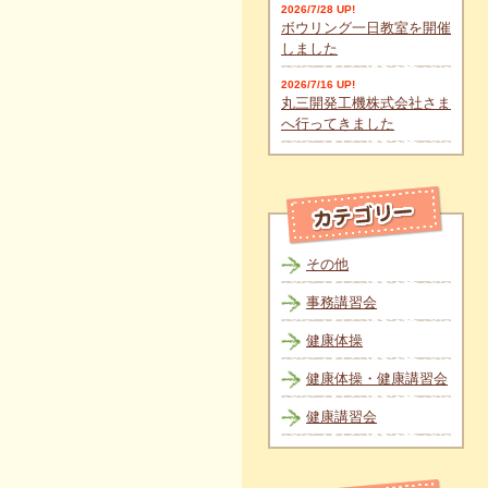
2026/7/28 UP!
ボウリング一日教室を開催
しました
2026/7/16 UP!
丸三開発工機株式会社さま
へ行ってきました
その他
事務講習会
健康体操
健康体操・健康講習会
健康講習会