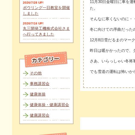
11月30日金曜日に車を
2026/7/28 UP!
ボウリング一日教室を開催
た。
しました
そんなに寒くないのに・
2026/7/16 UP!
丸三開発工機株式会社さま
冬に向けての序曲だった
へ行ってきました
12月8日雪だるまのマー
昨日は暖かかったので、
さあ、いらっしゃい冬将
でも雪道の運転は怖いか
その他
事務講習会
健康体操
健康体操・健康講習会
健康講習会