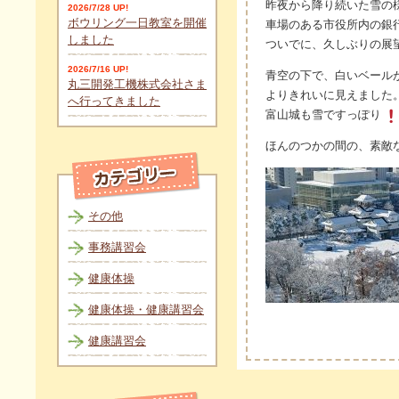
昨夜から降り続いた雪の
2026/7/28 UP!
ボウリング一日教室を開催
車場のある市役所内の銀
しました
ついでに、久しぶりの展
2026/7/16 UP!
青空の下で、白いベール
丸三開発工機株式会社さま
よりきれいに見えました
へ行ってきました
富山城も雪ですっぽり
ほんのつかの間の、素敵
その他
事務講習会
健康体操
健康体操・健康講習会
健康講習会