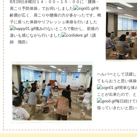
8月19日水曜日１４：００～１５：００に「腰痛・
肩こり予防体操」でお伺いしました
年
齢層が広く、肩こりや腰痛の方が多かったです。椅
子に座った体操やリフレッシュ体操を行いました
痛みのないところで動かし、前後の
違いも感じながら行いました
（講
師 飛田）
ヘルパーとして活躍し
てもらおうと思い体操
簡単な体
ことが出来たので、と
毎日続けて
張っていきたいと思い