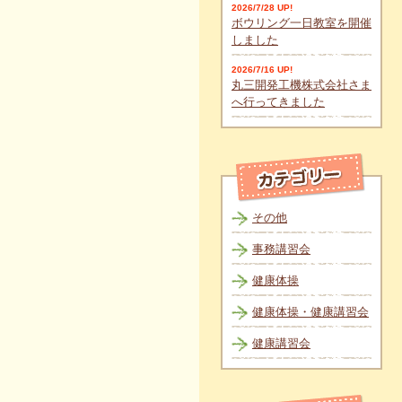
2026/7/28 UP!
ボウリング一日教室を開催
しました
2026/7/16 UP!
丸三開発工機株式会社さま
へ行ってきました
その他
事務講習会
健康体操
健康体操・健康講習会
健康講習会