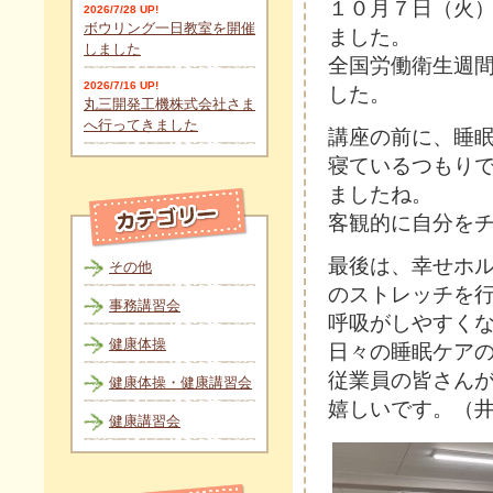
１０月７日（火）
2026/7/28 UP!
ボウリング一日教室を開催
ました。
しました
全国労働衛生週
2026/7/16 UP!
した。
丸三開発工機株式会社さま
へ行ってきました
講座の前に、睡
寝ているつもり
ましたね。
客観的に自分を
最後は、幸せホ
その他
のストレッチを
事務講習会
呼吸がしやすく
健康体操
日々の睡眠ケア
従業員の皆さん
健康体操・健康講習会
嬉しいです。（
健康講習会