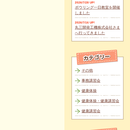
2026/7/28 UP!
ボウリング一日教室を開催
しました
2026/7/16 UP!
丸三開発工機株式会社さま
へ行ってきました
その他
事務講習会
健康体操
健康体操・健康講習会
健康講習会