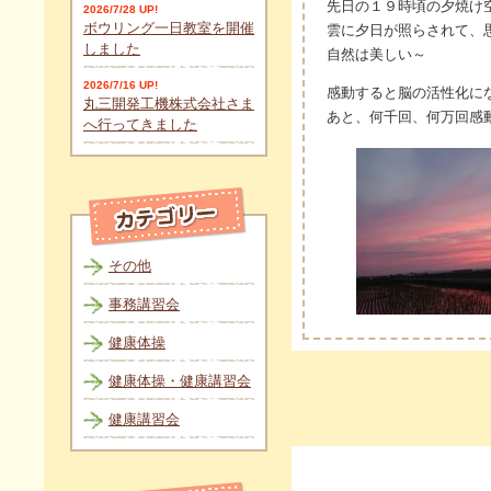
先日の１９時頃の夕焼け
2026/7/28 UP!
ボウリング一日教室を開催
雲に夕日が照らされて、
しました
自然は美しい～
2026/7/16 UP!
感動すると脳の活性化に
丸三開発工機株式会社さま
あと、何千回、何万回感
へ行ってきました
その他
事務講習会
健康体操
健康体操・健康講習会
健康講習会