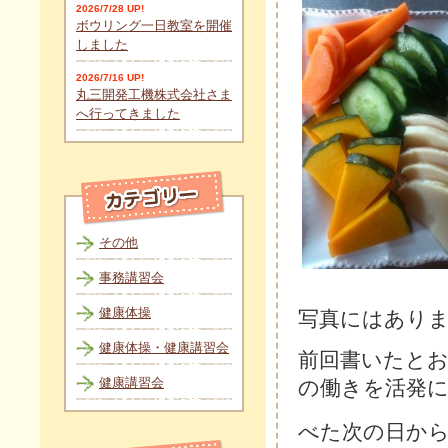
2026/7/28 UP!
ボウリング一日教室を開催
しました
2026/7/16 UP!
丸三開発工機株式会社さま
へ行ってきました
その他
事務講習会
健康体操
写真にはあり
健康体操・健康講習会
前回書いたと
健康講習会
の働きを活発
べた次の日か