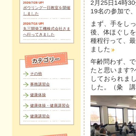
2月25日14時
2026/7/28 UP!
ボウリング一日教室を開催
19名の参加で
しました
まず、手をしっ
2026/7/16 UP!
丸三開発工機株式会社さま
後、体ほぐしを
へ行ってきました
種程行って、
ました
年齢問わず、
たと思います?
その他
しておられまし
事務講習会
した。（粂 講
健康体操
健康体操・健康講習会
健康講習会