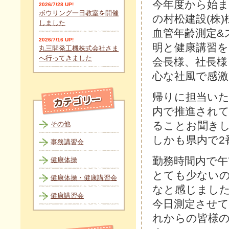
今年度から始ま
2026/7/28 UP!
ボウリング一日教室を開催
の村松建設(株
しました
血管年齢測定&
2026/7/16 UP!
明と健康講習を
丸三開発工機株式会社さま
へ行ってきました
会長様、社長
心な社風で感
帰りに担当い
内で推進され
ることお聞き
その他
しかも県内で2
事務講習会
勤務時間内で午
健康体操
とても少ない
健康体操・健康講習会
なと感じまし
健康講習会
今日測定させて
れからの皆様