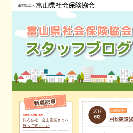
2017
健康講習会
2026/7/28 UP!
6/2
村松建設(
株式会社 金山産業さまへ
行って来ました