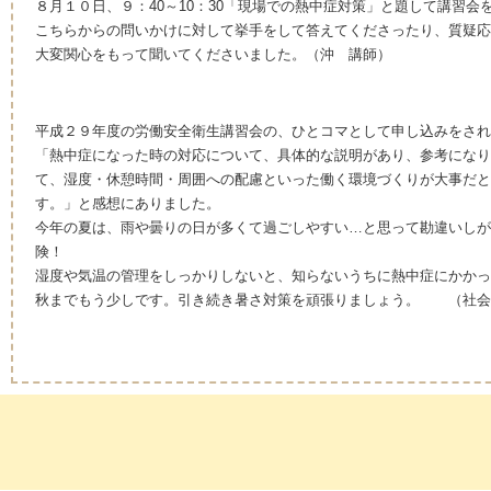
８月１０日、９：40～10：30「現場での熱中症対策」と題して講習会
こちらからの問いかけに対して挙手をして答えてくださったり、質疑応
大変関心をもって聞いてくださいました。（沖 講師）
平成２９年度の労働安全衛生講習会の、ひとコマとして申し込みをされ
「熱中症になった時の対応について、具体的な説明があり、参考になり
て、湿度・休憩時間・周囲への配慮といった働く環境づくりが大事だと
す。」と感想にありました。
今年の夏は、雨や曇りの日が多くて過ごしやすい…と思って勘違いしが
険！
湿度や気温の管理をしっかりしないと、知らないうちに熱中症にかかっ
秋までもう少しです。引き続き暑さ対策を頑張りましょう。 （社会