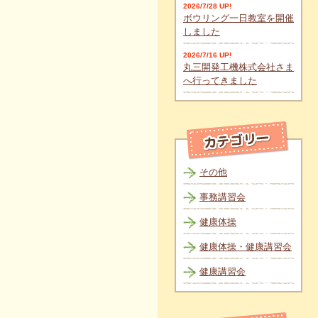
2026/7/28 UP!
ボウリング一日教室を開催
しました
2026/7/16 UP!
丸三開発工機株式会社さま
へ行ってきました
その他
事務講習会
健康体操
健康体操・健康講習会
健康講習会