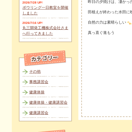
昨日の夕焼けは、凄かっ
2026/7/28 UP!
ボウリング一日教室を開催
田植えが終わった水田に
しました
自然の力は素晴らしい
2026/7/16 UP!
丸三開発工機株式会社さま
真っ直ぐ進もう
へ行ってきました
その他
事務講習会
健康体操
健康体操・健康講習会
健康講習会