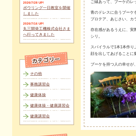
ご縁あって、ブーケのレ
2026/7/28 UP!
ボウリング一日教室を開催
青のドレスに合うブーケ
しました
プロテア、あじさい、カ
2026/7/16 UP!
丸三開発工機株式会社さま
存在感があるうえに、実
へ行ってきました
シリ。
スパイラルで1本1本作
顔を出してあげることに
ブーケを持つ人の幸せが
その他
事務講習会
健康体操
健康体操・健康講習会
健康講習会