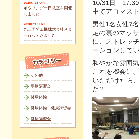
10/31日 1
2026/7/28 UP!
ボウリング一日教室を開催
中でアロマス
しました
男性1名女性7
2026/7/16 UP!
丸三開発工機株式会社さま
足の裏のマッ
へ行ってきました
に、ストレッ
ーションして
和やかな雰囲
これを機会に
その他
いただけたら
事務講習会
た? 
健康体操
健康体操・健康講習会
健康講習会