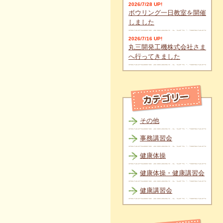
2026/7/28 UP!
ボウリング一日教室を開催
しました
2026/7/16 UP!
丸三開発工機株式会社さま
へ行ってきました
その他
事務講習会
健康体操
健康体操・健康講習会
健康講習会