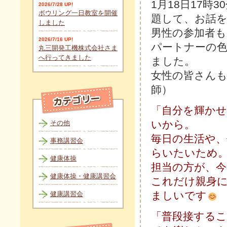
1月18日17
2026/7/28 UP!
ボウリング一日教室を開催
題して、お話
しました
男性の参加者
2026/7/16 UP!
パートナーの
丸三開発工機株式会社さま
へ行ってきました
ました。
女性の皆さん
師）
「自分を輝か
いから。
その他
毎日の生活や
事務講習会
らいたいため
健康体操
担当の方が、
健康体操・健康講習会
これだけ親身
ましいです
健康講習会
「普段接する