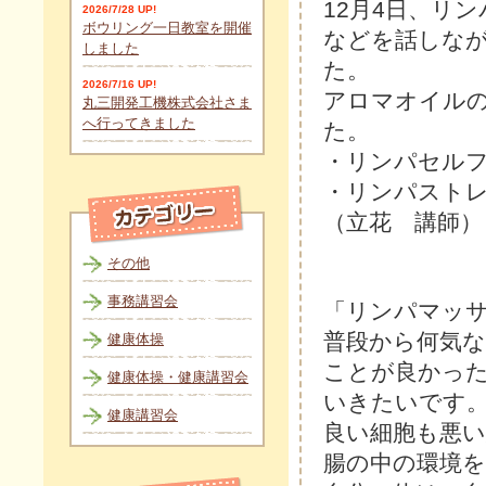
12月4日、リ
2026/7/28 UP!
ボウリング一日教室を開催
などを話しな
しました
た。
2026/7/16 UP!
アロマオイル
丸三開発工機株式会社さま
へ行ってきました
た。
・リンパセル
・リ
（立花 講師）
その他
事務講習会
「リンパマッ
普段から何気
健康体操
ことが良かっ
健康体操・健康講習会
いきたいです
健康講習会
良い細胞も悪
腸の中の環境