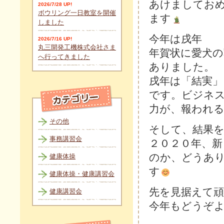
あけましてお
2026/7/28 UP!
ボウリング一日教室を開催
ます
しました
今年は戌年
2026/7/16 UP!
丸三開発工機株式会社さま
年賀状に愛犬
へ行ってきました
ありました。
戌年は「結実」
です。ビジネ
力が、報われ
その他
そして、結果
事務講習会
２０２０年、新
のか、どうあ
健康体操
す
健康体操・健康講習会
先を見据えて
健康講習会
今年もどうぞ