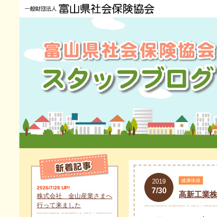
2019
健康体操
2026/7/28 UP!
7/30
高新工業
株式会社 金山産業さまへ
行って来ました