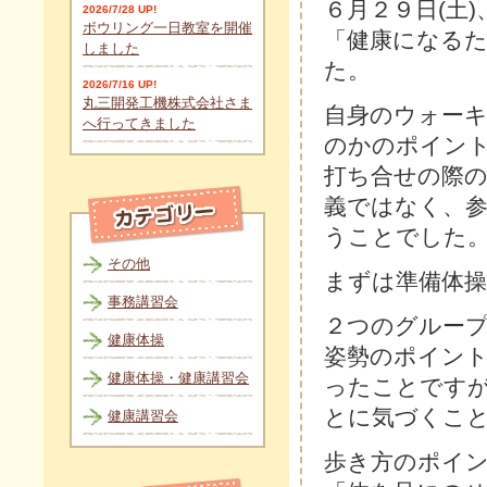
６月２９日(土
2026/7/28 UP!
ボウリング一日教室を開催
「健康になる
しました
た。
2026/7/16 UP!
丸三開発工機株式会社さま
自身のウォー
へ行ってきました
のかのポイン
打ち合せの際
義ではなく、
うことでした
その他
まずは準備体
事務講習会
２つのグルー
健康体操
姿勢のポイン
健康体操・健康講習会
ったことです
とに気づくこ
健康講習会
歩き方のポイ