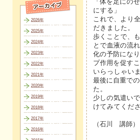
「体を足にの
にする」
これで、より
2026年
だきました。
2025年
歩くことで、
2024年
とで血液の流
2023年
化の予防にな
プ作用を促す
2022年
いらっしゃい
2021年
最後に自重で
2020年
た。
2019年
少しの気遣い
けてみてくだ
2018年
2017年
（石川 講師）
2016年