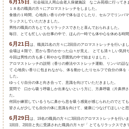
6月15日
、社会福法人周山会老人保健施設 なごみ苑様に行ってき
１８名の職員の方々にアロマストレッチをしました。
食後の１時間、心地良い香りの中で体をほぐしたり、セルフでリンパマ
ラックスしていただきました。
男性の職員の方もとてもリラックスできたと喜んでおられました。
毎日、とても忙しいお仕事の中で、ほんの一時でも体や心を休める時間
6月21日
は、職員21名の方々に2回目のアロマストレッチを行いま
会場は４階で、窓から雪のかかった山々が見え、 とても清々しい気持
今回は男性の方も多く和やかな雰囲気の中で始まりました 。
アロマストレッチの説明（香りの療法やストレッチ運動、リンパの話な
て 心地良い香りに包まれながら、体を動かしたりセルフで自分の体を
した。
ゆっくり自分の体と向き合って、意識を向けていただきました。
質問で 口から吸う呼吸しか出来ないという方に、方鼻呼吸（片鼻押さ
た。
何回か練習しているうちに鼻から息を吸う感覚が感じられたのでとても
皆さんが少しでも自分の体に意識を向けて、健康につなげてほしいと
6月29日
は、19名の職員の方々に3回目のアロマストレッチを行い
1回目、2回目と先に受講された職員の方々が「 とてもリラックスでき