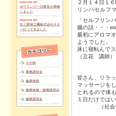
２月１４日１６
2026/7/28 UP!
ボウリング一日教室を開催
リンパセルフ
しました
「セルフリン
2026/7/16 UP!
丸三開発工機株式会社さま
腸の話・・・et
へ行ってきました
最初にアロマ
ようでした。
床に寝転んで
（立花 講師）
その他
事務講習会
皆さん、リラ
健康体操
マッサージを
健康体操・健康講習会
とれるので体
１日だけでは
健康講習会
（社会保