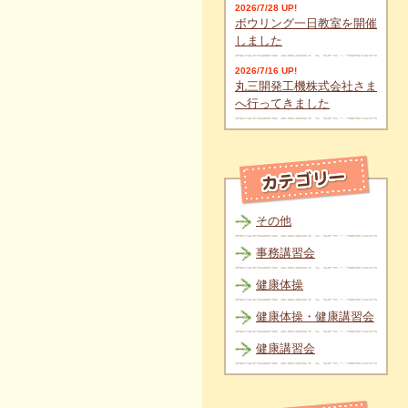
2026/7/28 UP!
ボウリング一日教室を開催
しました
2026/7/16 UP!
丸三開発工機株式会社さま
へ行ってきました
その他
事務講習会
健康体操
健康体操・健康講習会
健康講習会