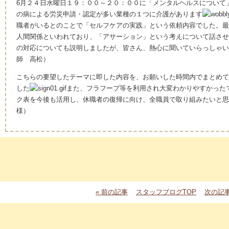
6月２４日水曜日１９：００～２０：００に「メンタルヘルスについて
の病による労災申請・認定が多い業種の１つに介護があります
職者がいるとのことで「セルフケアの実践」という依頼内容でした。最
人間関係といわれており、「アサーション」という考えについて話させ
の対応についても説明しましたが、皆さん、熱心に聞いていらっしゃい
師 高松）
こちらの要望したテーマに即した内容を、お願いした時間内でまとめて
した
また、フラフープ等を利用され大変わかりやすかった
ク表を今後も活用し、休職者の復帰に向け、全職員で取り組みたいと思
様）
« 前の記事
スタッフブログTOP
次の記事